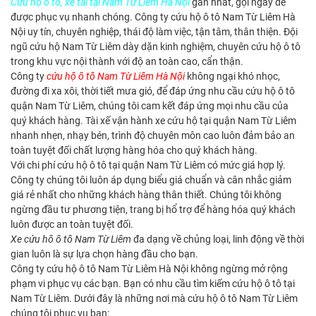
Cứu hộ ô tô, xe tải tại Nam Từ Liêm Hà Nội
gần nhất, gọi ngay để
được phục vụ nhanh chóng. Công ty cứu hộ ô tô Nam Từ Liêm Hà
Nội uy tín, chuyên nghiệp, thái độ làm việc, tận tâm, thân thiện. Đội
ngũ cứu hộ Nam Từ Liêm dày dặn kinh nghiệm, chuyên cứu hộ ô tô
trong khu vực nội thành với độ an toàn cao, cẩn thận.
Công ty
cứu hộ ô tô Nam Từ Liêm Hà Nội
không ngại khó nhọc,
đường đi xa xôi, thời tiết mưa gió, để đáp ứng nhu cầu cứu hộ ô tô
quận Nam Từ Liêm, chúng tôi cam kết đáp ứng mọi nhu cầu của
quý khách hàng. Tài xế vận hành xe cứu hộ tại quận Nam Từ Liêm
nhanh nhẹn, nhạy bén, trình độ chuyên môn cao luôn đảm bảo an
toàn tuyệt đối chất lượng hàng hóa cho quý khách hàng.
Với chi phí cứu hộ ô tô tại quận Nam Từ Liêm có mức giá hợp lý.
Công ty chúng tôi luôn áp dụng biểu giá chuẩn và cân nhắc giảm
giá rẻ nhất cho những khách hàng thân thiết. Chúng tôi không
ngừng đầu tư phương tiện, trang bị hổ trợ để hàng hóa quý khách
luôn được an toàn tuyệt đối.
Xe cứu hô ô tô Nam Từ Liêm
đa dạng về chủng loại, linh động về thời
gian luôn là sự lựa chọn hàng đầu cho bạn.
Công ty cứu hộ ô tô Nam Từ Liêm Hà Nội không ngừng mở rộng
phạm vi phục vụ các bạn. Bạn có nhu cầu tìm kiếm
cứu hộ ô tô tại
Nam Từ Liêm
. Dưới đây là những nơi mà cứu hộ ô tô Nam Từ Liêm
chúng tôi phục vụ bạn: