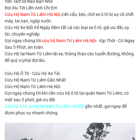
Yên Tâm Đi Nào Bạn Nhé
Đợi Xíu Tới Liền Anh Chị Em
Cứu Hộ Nam Từ Liêm Hà Nội
24h cẩu, kéo, chở xe ô tô bị sự cố chết
máy, tai nạn, ngập nước
Cứu Hộ Xe Bất Kể Ngày Đêm tất cả các loại xe ô tô, giá ưu đãi, uy
tín, chuyên nghiệp
Gọi ngay chúng tôi
cứu hộ Nam Từ Liêm Hà Nội
- Kịp Thời - Có Ngay
Sau 5 Phút, an toàn.
Cứu Hộ tại Nam Từ Liêm
lái xe, thông thạo các tuyến đường, không
để quý vị phải đợi lâu.
Cứu Hộ Ô Tô - Cứu Hộ Xe Tải
Cứu Hộ Nam Từ Liêm Gần Nhất
Cứu Hộ Nam Từ Liêm Hà Nội
Gọi ngay chúng tôi khi cần
cứu hộ ô tô tại quận Nam Từ Liêm
, có
mặt sau 5 phút, giá ưu đãi
Cứu hộ ô tô, xe tải tại Nam Từ Liêm Hà Nội
gần nhất, gọi ngay để
được phục vụ nhanh chóng.