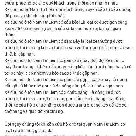
chữa, phục hồi xe cho quý khách trong thời gian nhanh nhất.
Xe cứu hộ tại Nam Từ Liêm đời mới thường xuyên bảo trì bảo dưỡng
để phục vụ khách hàng tốt nhất.
Xe cứu hộ ô tô Nam Từ Liêm có cẩu kéo: Là loại xe được gắn càng
kéo và tời có nhiệm vụ chính của xe là cứu hộ xe bị tai nạn giao
thông.
Xe cứu hộ ô tô Nam Từ Liêm có sàn: Đây là loại xe thường được
trang bị thêm càng kéo và tời phía sau với tác dụng để chở xe và các
thiết bị gặp nạn.
Xe cứu hộ ô tô Nam Từ Liêm có gắn cẩu quay 360 độ: Xe cứu hộ
này được trang bị thêm cẩu xoay, càng kéo, sàn trượt nâng hạ và có
tời: xe này là có nhiệm vụ kéo các xe khác gặp nạn.
Xe cứu hộ ô tô Nam Từ Liêm có gắn cẩu gập: Loại xe này sử dụng
cẩu gập 3 khúc nhỏ gọn và đa năng dùng để cứu hộ xe gặp nạn.
Xe cứu hộ ô tô Nam Từ Liêm có 3 chức năng: Là dòng xe được
trang bị thêm sàn trượt chở ô tô, gắn cẩu để cẩu hàng hóa. Đồng
thời, xe cứu hộ 3 chức năng còn được trang bị càng kéo để kéo xe,
chở hàng và giúp đỡ khi cứu hộ.
Gọi ngay chúng tôi khi cần
cứu hộ ô tô tại quận Nam Từ Liêm
, có
mặt sau 5 phút, giá ưu đãi