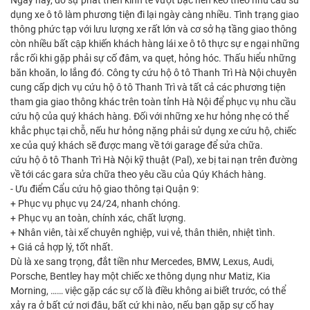
Ngày nay, do sự phát triển kinh tế vượt bậc nên kéo theo nhu cầu sử
dụng xe ô tô làm phương tiện đi lại ngày càng nhiều. Tình trạng giao
thông phức tạp với lưu lượng xe rất lớn và cơ sở hạ tầng giao thông
còn nhiều bất cập khiến khách hàng lái xe ô tô thực sự e ngại những
rắc rối khi gặp phải sự cố đâm, va quẹt, hỏng hóc. Thấu hiểu những
băn khoăn, lo lắng đó. Công ty cứu hộ ô tô Thanh Trì Hà Nội chuyên
cung cấp dịch vụ cứu hộ ô tô Thanh Trì và tất cả các phương tiện
tham gia giao thông khác trên toàn tỉnh Hà Nội để phục vụ nhu cầu
cứu hộ của quý khách hàng. Đối với những xe hư hỏng nhẹ có thể
khắc phục tại chỗ, nếu hư hỏng nặng phải sử dụng xe cứu hộ, chiếc
xe của quý khách sẽ được mang về tới garage để sửa chữa.
cứu hộ ô tô Thanh Trì Hà Nội kỹ thuật (Pal), xe bị tai nạn trên đường
về tới các gara sửa chữa theo yêu cầu của Qúy Khách hàng.
- Ưu điểm Cẩu cứu hộ giao thông tại Quận 9:
+ Phục vụ phục vụ 24/24, nhanh chóng.
+ Phục vụ an toàn, chính xác, chất lượng.
+ Nhân viên, tài xế chuyên nghiệp, vui vẻ, thân thiên, nhiệt tình.
+ Giá cả hợp lý, tốt nhất.
Dù là xe sang trọng, đắt tiền như Mercedes, BMW, Lexus, Audi,
Porsche, Bentley hay một chiếc xe thông dụng như Matiz, Kia
Morning, …… việc gặp các sự cố là điều không ai biết trước, có thể
xảy ra ở bất cứ nơi đâu, bất cứ khi nào, nếu bạn gặp sự cố hay