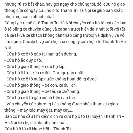
những rủi ro bất chắc, hãy gọi ngay cho chúng tôi, đội cứu hộ giao
thông của công ty cứu hộ ô tô Thanh Trì Hà Nội sẽ giúp bạn khắc
phục một cách nhanh nhất.
Công ty cứu hộ ô tô Thanh Trì Hà Nội chuyên cứu hộ tất cả các loại
ô tô bằng xe chuyên dùng và xe sàn trượt hiện đại nhất (đối với tất
cả xe tải và xe khách không cần tháo cảng trước) và dịch vụ vá vỏ
lưu động. Các dịch vụ cứu hộ của công ty cứu hộ ô tô Thanh Trì Hà
Nội:
- Cứu hộ xe ô tô gặp tai nạn trên đường.
- Cứu hộ ắc quy ô tô.
- Cứu hộ giao thông – cứu hộ lốp.
- Cứu hộ ô tô – kéo xe đến Garage gần nhất.
- Cứu hộ xe ô tô ngập nước không hoạt động được.
- Cứu hộ giao thông – xe con, xe du lịch.
- Cứu hộ giao thông – xe tải, xe chở hàng.
- Cứu hộ xe ô tô gặp sư cố trên cao tốc.
- Vận chuyển các phương tiện không được phép tham gia giao
thông – máy xúc, máy gặt, máy cày,…
Bạn có nhu cầu tìm kiếm dịch vụ cứu hộ ô tô tại huyện Thanh Trì –
Hà Nội liên hệ chi nhánh gần nhất:
Cứu hộ ô tô xã Ngọc Hồi – Thanh Trì