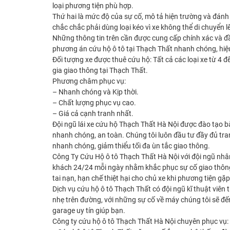
loại phương tiện phù hợp.
Thứ hai là mức độ của sự cố, mô tả hiện trường và đánh
chắc chắc phải dùng loại kéo vì xe không thể di chuyển l
Những thông tin trên cần được cung cấp chính xác và đầ
phương án cứu hộ ô tô tại Thạch Thất nhanh chóng, hiệ
Đối tượng xe được thuê cứu hộ: Tất cả các loại xe từ 4 
gia giao thông tại Thạch Thất.
Phương châm phục vụ:
– Nhanh chóng và Kịp thời.
– Chất lượng phục vụ cao.
– Giá cả cạnh tranh nhất.
Đội ngũ lái xe cứu hộ Thạch Thất Hà Nội được đào tạo bà
nhanh chóng, an toàn. Chúng tôi luôn đầu tư đầy đủ tran
nhanh chóng, giảm thiểu tối đa ùn tắc giao thông.
Công Ty Cứu Hộ ô tô Thạch Thất Hà Nội với đội ngũ nhân 
khách 24/24 mỗi ngày nhằm khắc phục sự cố giao thông 
tai nạn, hạn chế thiệt hại cho chủ xe khi phương tiện gặ
Dịch vụ cứu hộ ô tô Thạch Thất có đội ngũ kĩ thuật viên
nhẹ trên đường, với những sự cố về máy chúng tôi sẽ đến
garage uy tín giúp bạn.
Công ty cứu hộ ô tô Thạch Thất Hà Nội chuyên phục vụ: