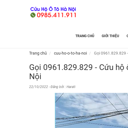
TRANG CHỦ
GIỚI THIỆU
Trang chủ
cuu-ho-o-to-ha-noi
Gọi 0961.829.829 -
Gọi 0961.829.829 - Cứu hộ 
Nội
22/10/2022 - Đăng bởi : Harati