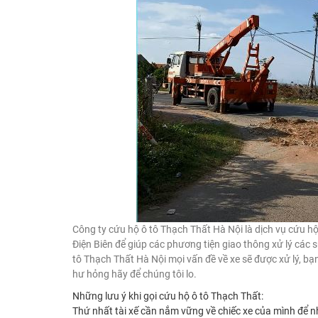
Công ty cứu hộ ô tô Thạch Thất Hà Nội là dịch vụ cứu h
Điện Biên để giúp các phương tiện giao thông xử lý các 
tô Thạch Thất Hà Nội mọi vấn đề về xe sẽ được xử lý, bạn
hư hỏng hãy để chúng tôi lo.
Những lưu ý khi gọi cứu hộ ô tô Thạch Thất:
Thứ nhất tài xế cần nắm vững về chiếc xe của mình để nh