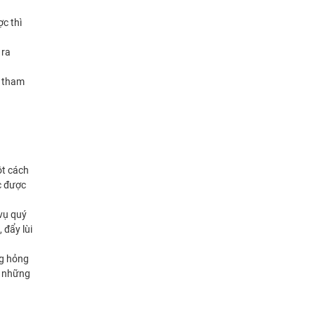
c thì
 ra
n tham
ột cách
c được
 vụ quý
 đẩy lùi
ng hỏng
h những