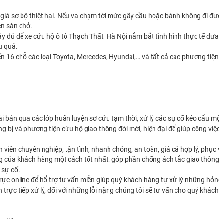
 giá sơ bộ thiệt hại. Nếu va chạm tới mức gãy cầu hoặc bánh không đi đượ
ên sàn chở.
y đủ để xe cứu hộ ô tô Thạch Thất Hà Nội nắm bắt tình hình thực tế đưa
u quả.
đến 16 chỗ các loại Toyota, Mercedes, Hyundai,… và tất cả các phương tiệ
i bản qua các lớp huấn luyện sơ cứu tạm thời, xử lý các sự cố kéo cẩu m
g bị và phương tiện cứu hộ giao thông đời mới, hiện đại để giúp công việ
viên chuyên nghiệp, tận tình, nhanh chóng, an toàn, giá cả hợp lý, phục
của khách hàng một cách tốt nhất, góp phần chống ách tắc giao thông,
p sự cố.
 trực online để hổ trợ tư vấn miễn giúp quý khách hàng tự xử lý những hỏ
 trực tiếp xử lý, đối với những lỗi nặng chúng tôi sẽ tư vấn cho quý khác