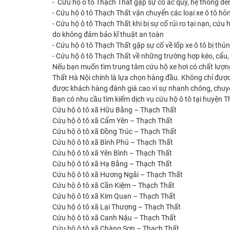
- Cứu hộ ô tô Thạch Thất gặp sự cố ắc quy, hệ thống đèn
- Cứu hộ ô tô Thạch Thất vận chuyển các loại xe ô tô hỏn
- Cứu hộ ô tô Thạch Thất khi bị sự cố rủi ro tại nạn, cứ
do không đảm bảo kĩ thuật an toàn
- Cứu hộ ô tô Thạch Thất gặp sự cố về lốp xe ô tô bị thủng
- Cứu hộ ô tô Thạch Thất về những trường hợp kéo, cẩu, 
Nếu bạn muốn tìm trung tâm cứu hộ xe hơi có chất lượn
Thất Hà Nội chính là lựa chọn hàng đầu. Không chỉ được 
được khách hàng đánh giá cao vì sự nhanh chóng, chuyên 
Bạn có nhu cầu tìm kiếm dịch vụ cứu hộ ô tô tại huyện T
Cứu hộ ô tô xã Hữu Bằng – Thạch Thất
Cứu hộ ô tô xã Cẩm Yên – Thạch Thất
Cứu hộ ô tô xã Đồng Trúc – Thạch Thất
Cứu hộ ô tô xã Bình Phú – Thạch Thất
Cứu hộ ô tô xã Yên Bình – Thạch Thất
Cứu hộ ô tô xã Hạ Bằng – Thạch Thất
Cứu hộ ô tô xã Hương Ngải – Thạch Thất
Cứu hộ ô tô xã Cần Kiệm – Thạch Thất
Cứu hộ ô tô xã Kim Quan – Thạch Thất
Cứu hộ ô tô xã Lại Thượng – Thạch Thất
Cứu hộ ô tô xã Canh Nậu – Thạch Thất
Cứu hộ ô tô xã Chàng Sơn – Thạch Thất