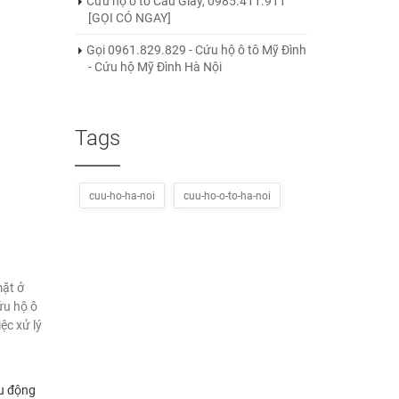
Cứu hộ ô tô Cầu Giấy, 0985.411.911
[GỌI CÓ NGAY]
Gọi 0961.829.829 - Cứu hộ ô tô Mỹ Đình
- Cứu hộ Mỹ Đình Hà Nội
Tags
cuu-ho-ha-noi
cuu-ho-o-to-ha-noi
mặt ở
ứu hộ ô
ệc xử lý
ều động