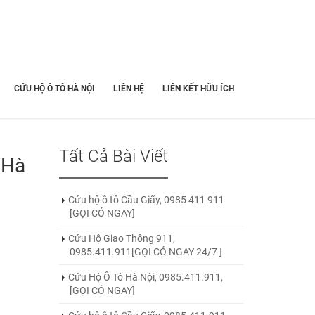
CỨU HỘ Ô TÔ HÀ NỘI
LIÊN HỆ
LIÊN KẾT HỮU ÍCH
Tất Cả Bài Viết
 Hà
Cứu hộ ô tô Cầu Giấy, 0985 411 911
[GỌI CÓ NGAY]
Cứu Hộ Giao Thông 911,
0985.411.911[GỌI CÓ NGAY 24/7 ]
Cứu Hộ Ô Tô Hà Nội, 0985.411.911,
[GỌI CÓ NGAY]