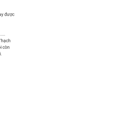
hạy được
...
 Thạch
i còn
i.