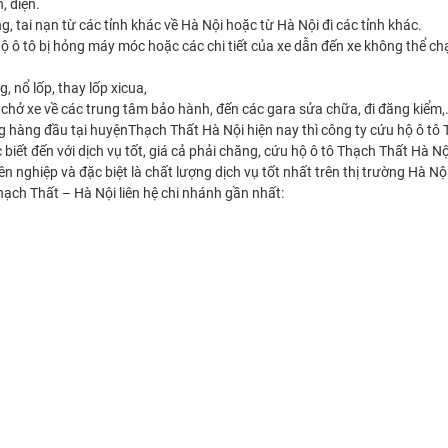
, điện.
g, tai nạn từ các tỉnh khác về Hà Nội hoặc từ Hà Nội đi các tỉnh khác.
u hộ ô tô bị hỏng máy móc hoặc các chi tiết của xe dẫn đến xe không thể c
, nổ lốp, thay lốp xicua,
chở xe về các trung tâm bảo hành, đến các gara sửa chữa, đi đăng kiểm,..
g hàng đầu tại huyệnThạch Thất Hà Nội hiện nay thì công ty cứu hộ ô tô
biết đến với dịch vụ tốt, giá cả phải chăng, cứu hộ ô tô Thạch Thất Hà Nộ
nghiệp và đặc biệt là chất lượng dịch vụ tốt nhất trên thị trường Hà Nộ
hạch Thất – Hà Nội liên hệ chi nhánh gần nhất: