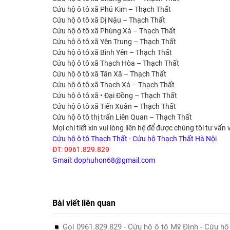
Cứu hộ ô tô xã Phú Kim – Thạch Thất
Cứu hộ ô tô xã Dị Nậu – Thạch Thất
Cứu hộ ô tô xã Phùng Xá – Thạch Thất
Cứu hộ ô tô xã Yên Trung – Thạch Thất
Cứu hộ ô tô xã Bình Yên – Thạch Thất
Cứu hộ ô tô xã Thạch Hòa – Thạch Thất
Cứu hộ ô tô xã Tân Xã – Thạch Thất
Cứu hộ ô tô xã Thạch Xá – Thạch Thất
Cứu hộ ô tô xã • Đại Đồng – Thạch Thất
Cứu hộ ô tô xã Tiến Xuân – Thạch Thất
Cứu hộ ô tô thị trấn Liên Quan – Thạch Thất
Mọi chi tiết xin vui lòng liên hệ để được chúng tôi tư vấn 
Cứu hộ ô tô Thạch Thất - Cứu hộ Thạch Thất Hà Nội
ĐT: 0961.829.829
Gmail: dophuhon68@gmail.com
Bài viết liên quan
Gọi 0961.829.829 - Cứu hộ ô tô Mỹ Đình - Cứu h