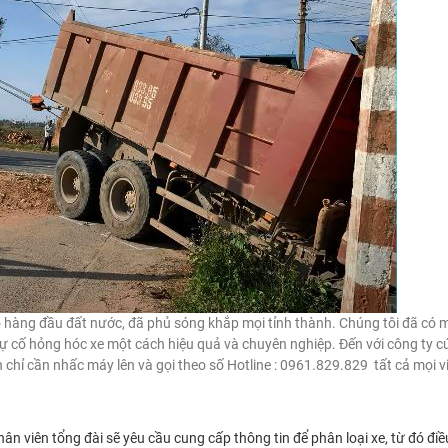
ộ hàng đầu đất nước, đã phủ sóng khắp mọi tỉnh thành. Chúng tôi đã có 
sự cố hỏng hóc xe một cách hiệu quả và chuyên nghiệp. Đến với công ty c
 chỉ cần nhấc máy lên và gọi theo số Hotline : 0961.829.829 tất cả mọi vi
ân viên tổng đài sẽ yêu cầu cung cấp thông tin để phân loại xe, từ đó đi