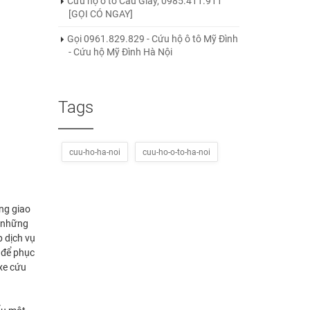
Cứu hộ ô tô Cầu Giấy, 0985.411.911
[GỌI CÓ NGAY]
Gọi 0961.829.829 - Cứu hộ ô tô Mỹ Đình
- Cứu hộ Mỹ Đình Hà Nội
Tags
cuu-ho-ha-noi
cuu-ho-o-to-ha-noi
ạng giao
i những
p dịch vụ
 để phục
xe cứu