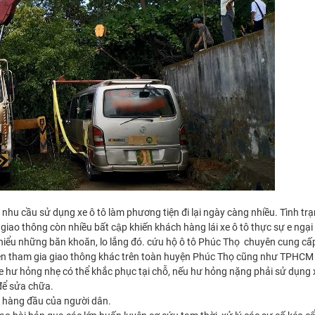
 nhu cầu sử dụng xe ô tô làm phương tiện đi lại ngày càng nhiều. Tình tr
giao thông còn nhiều bất cập khiến khách hàng lái xe ô tô thực sự e ngạ
ấu hiểu những băn khoăn, lo lắng đó. cứu hộ ô tô Phúc Thọ chuyên cung cấ
tiện tham gia giao thông khác trên toàn huyện Phúc Thọ cũng như TPHCM
e hư hỏng nhẹ có thể khắc phục tại chỗ, nếu hư hỏng nặng phải sử dụng 
để sửa chữa.
n hàng đầu của người dân.