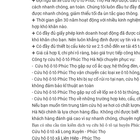
➕ Đội ngũ lái xe cứu hộ ô tô Phúc Thọ Hà Nội được đào t
cách nhanh chóng, an toàn. Chúng tôi luôn đầu tư đầy đủ
được nhanh chóng, giảm thiểu tối đa ùn tắc giao thông.
➕ Thời gian gần 30 năm hoạt động với nhiều kinh nghiệm,
hợp khó khăn nào.
➕ Có đầy đủ giấy phép kinh doanh hoạt động đã được cấp
khó khăn cho bạn. Nên luôn khẳng định được uy tín và n
➕ Có đầy đủ thiết bị cẩu kéo từ xe 2.5 chỗ đến xe tải 45
➕ Giá cả hợp lí, chi phí rỏ ràng, báo giá trực tiếp công k
Công ty cứu hộ ô tô Phúc Thọ Hà Nội chuyên phục vụ:
- Cứu hộ ô tô Phúc Thọ gặp sự cố ắc quy, hệ thống đèn, 
- Cứu hộ ô tô Phúc Thọ vận chuyển các loại xe ô tô hỏng,
- Cứu hộ ô tô Phúc Thọ khi bị sự cố rủi ro tại nạn, cứu 
không đảm bảo kĩ thuật an toàn
- Cứu hộ ô tô Phúc Thọ gặp sự cố về lốp xe ô tô bị thủng, 
- Cứu hộ ô tô Phúc Thọ về những trường hợp kéo, cẩu, ch
Nếu bạn muốn tìm trung tâm cứu hộ xe hơi có chất lượng
Hà Nội chính là lựa chọn hàng đầu. Không chỉ được biết 
khách hàng đánh giá cao vì sự nhanh chóng, chuyên nghiệ
Bạn có nhu cầu tìm kiếm dịch vụ cứu hộ ô tô tại huyện Phúc
Cứu hộ ô tô xã Long Xuyên - Phúc Thọ
Cứu hộ ô tô xã Liên Hiệp - Phúc Thọ