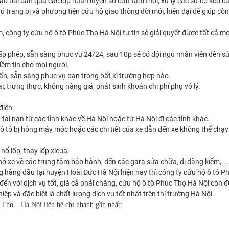
ạo bài bản qua các lớp huấn luyện sơ cứu tạm thời, xử lý các sự cố kéo c
 trang bị và phương tiện cứu hộ giao thông đời mới, hiện đại để giúp côn
 công ty cứu hộ ô tô Phúc Thọ Hà Nội tự tin sẻ giải quyết được tất cả m
 phép, sẵn sàng phục vụ 24/24, sau 10p sẻ có đội ngủ nhân viên đến sử 
iềm tin cho mọi người.
 tấn, sẵn sàng phục vụ bạn trong bất kì trường hợp nào.
hai, trưng thực, không nâng giá, phát sinh khoản chi phí phụ vô lý.
điện.
 tai nạn từ các tỉnh khác về Hà Nội hoặc từ Hà Nội đi các tỉnh khác.
hộ ô tô bị hỏng máy móc hoặc các chi tiết của xe dẫn đến xe không thể chạ
nổ lốp, thay lốp xicua,
ở xe về các trung tâm bảo hành, đến các gara sửa chữa, đi đăng kiểm,....
 hàng đầu tại huyện Hoài Đức Hà Nội hiện nay thì công ty cứu hộ ô tô P
đến với dịch vụ tốt, giá cả phải chăng, cứu hộ ô tô Phúc Thọ Hà Nội còn 
p và đặc biệt là chất lượng dịch vụ tốt nhất trên thị trường Hà Nội.
 Thọ – Hà Nội liên hệ chi nhánh gần nhất: