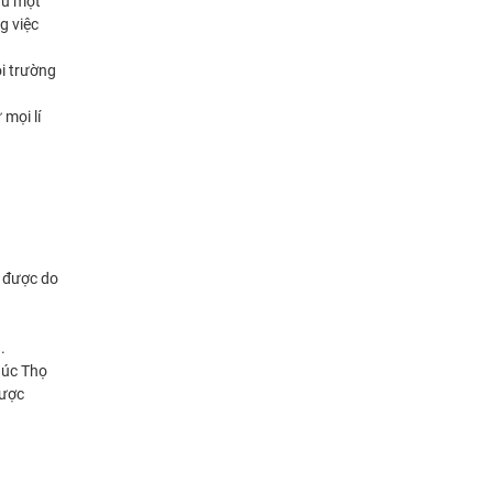
ẩu một
g việc
ọi trường
mọi lí
y được do
.
húc Thọ
được