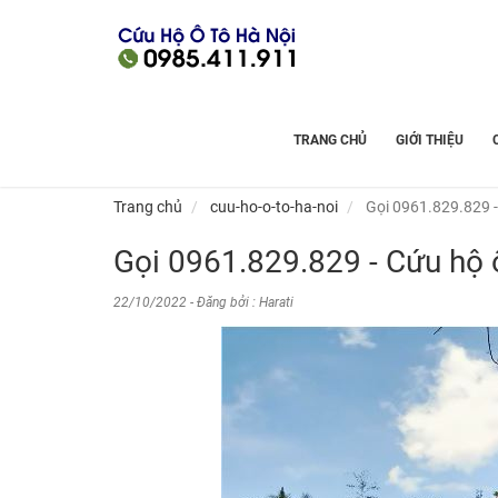
TRANG CHỦ
GIỚI THIỆU
Trang chủ
cuu-ho-o-to-ha-noi
Gọi 0961.829.829 -
Gọi 0961.829.829 - Cứu hộ 
22/10/2022 - Đăng bởi : Harati