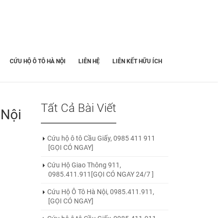
CỨU HỘ Ô TÔ HÀ NỘI
LIÊN HỆ
LIÊN KẾT HỮU ÍCH
Tất Cả Bài Viết
 Nội
Cứu hộ ô tô Cầu Giấy, 0985 411 911
[GỌI CÓ NGAY]
Cứu Hộ Giao Thông 911,
0985.411.911[GỌI CÓ NGAY 24/7 ]
Cứu Hộ Ô Tô Hà Nội, 0985.411.911,
[GỌI CÓ NGAY]