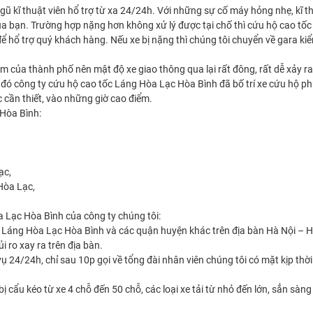
ũ kĩ thuật viên hổ trợ từ xa 24/24h. Với những sự cố máy hỏng nhẹ, kĩ th
của bạn. Trường hợp nặng hơn không xử lý được tại chố thì cứu hộ cao tố
hổ trợ quý khách hàng. Nếu xe bị nặng thì chúng tôi chuyển về gara kiể
 của thành phố nên mật độ xe giao thông qua lại rất đông, rất dễ xảy ra
u đó công ty cứu hộ cao tốc Láng Hòa Lạc Hòa Bình đã bố trí xe cứu hộ ph
c cần thiết, vào những giờ cao điểm.
 Hòa Bình:
ạc,
Hòa Lạc,
 Lạc Hòa Bình của công ty chúng tôi:
 Láng Hòa Lạc Hòa Bình và các quận huyện khác trên địa bàn Hà Nội – H
ủi ro xay ra trên địa bàn.
24/24h, chỉ sau 10p gọi về tổng đài nhân viên chúng tôi có mặt kịp thời 
 cẩu kéo từ xe 4 chỗ đến 50 chỗ, các loại xe tải từ nhỏ đến lớn, sẳn sàn