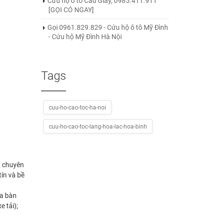
Cứu hộ ô tô Cầu Giấy, 0985.411.911
[GỌI CÓ NGAY]
Gọi 0961.829.829 - Cứu hộ ô tô Mỹ Đình
- Cứu hộ Mỹ Đình Hà Nội
Tags
cuu-ho-cao-toc-ha-noi
cuu-ho-cao-toc-lang-hoa-lac-hoa-binh
, chuyên
ín và bề
ịa bàn
e tải);