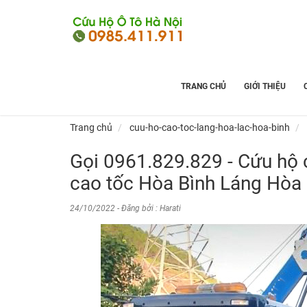
TRANG CHỦ
GIỚI THIỆU
Trang chủ
cuu-ho-cao-toc-lang-hoa-lac-hoa-binh
Gọi 0961.829.829 - Cứu hộ 
cao tốc Hòa Bình Láng Hòa
24/10/2022 - Đăng bởi : Harati