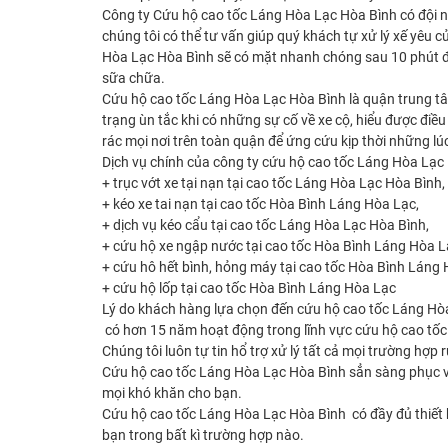
Công ty Cứu hộ cao tốc Láng Hòa Lạc Hòa Bình có đội ng
chúng tôi có thể tư vấn giúp quý khách tự xử lý xế yêu 
Hòa Lạc Hòa Bình sẽ có mặt nhanh chóng sau 10 phút để 
sữa chữa.
Cứu hộ cao tốc Láng Hòa Lạc Hòa Bình là quận trung tâm
trạng ùn tắc khi có những sự cố về xe cộ, hiểu được điề
rác mọi nơi trên toàn quận để ứng cứu kịp thời những lú
Dịch vụ chính của công ty cứu hộ cao tốc Láng Hòa Lạc
+ trục vớt xe tại nạn tại cao tốc Láng Hòa Lạc Hòa Bình,
+ kéo xe tai nạn tại cao tốc Hòa Bình Láng Hòa Lạc,
+ dịch vụ kéo cẩu tại cao tốc Láng Hòa Lạc Hòa Bình,
+ cứu hộ xe ngập nước tại cao tốc Hòa Bình Láng Hòa L
+ cứu hô hết bình, hỏng máy tại cao tốc Hòa Bình Láng 
+ cứu hộ lốp tại cao tốc Hòa Bình Láng Hòa Lạc
Lý do khách hàng lựa chọn đến cứu hộ cao tốc Láng Hòa
có hơn 15 năm hoạt động trong lĩnh vực cứu hộ cao tốc
Chúng tôi luôn tự tin hổ trợ xử lý tất cả mọi trường hợp r
Cứu hộ cao tốc Láng Hòa Lạc Hòa Bình sẳn sàng phục vụ 
mọi khó khăn cho bạn.
Cứu hộ cao tốc Láng Hòa Lạc Hòa Bình có đầy đủ thiết bị
bạn trong bất kì trường hợp nào.