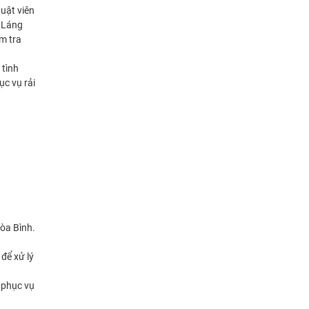
uật viên
c Láng
m tra
 tình
ục vụ rải
òa Bình.
để xử lý
g phục vụ