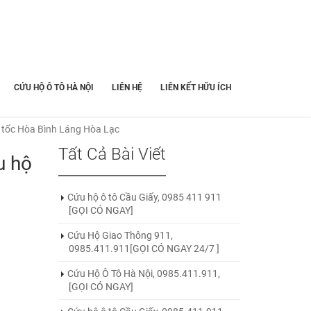
CỨU HỘ Ô TÔ HÀ NỘI
LIÊN HỆ
LIÊN KẾT HỮU ÍCH
 tốc Hòa Bình Láng Hòa Lạc
Tất Cả Bài Viết
u hộ
Cứu hộ ô tô Cầu Giấy, 0985 411 911
[GỌI CÓ NGAY]
Cứu Hộ Giao Thông 911,
0985.411.911[GỌI CÓ NGAY 24/7 ]
Cứu Hộ Ô Tô Hà Nội, 0985.411.911,
[GỌI CÓ NGAY]