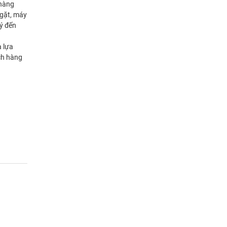
 hàng
 gặt, máy
lý đến
à lựa
ch hàng