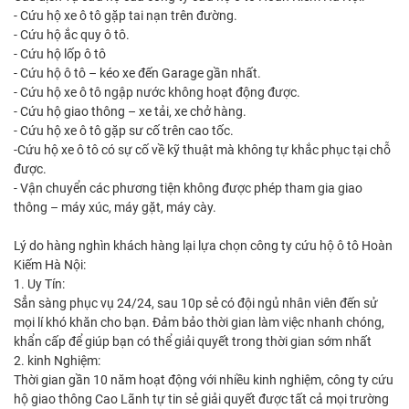
- Cứu hộ xe ô tô gặp tai nạn trên đường.
- Cứu hộ ắc quy ô tô.
- Cứu hộ lốp ô tô
- Cứu hộ ô tô – kéo xe đến Garage gần nhất.
- Cứu hộ xe ô tô ngập nước không hoạt động được.
- Cứu hộ giao thông – xe tải, xe chở hàng.
- Cứu hộ xe ô tô gặp sư cố trên cao tốc.
-Cứu hộ xe ô tô có sự cố về kỹ thuật mà không tự khắc phục tại chỗ
được.
- Vận chuyển các phương tiện không được phép tham gia giao
thông – máy xúc, máy gặt, máy cày.
Lý do hàng nghìn khách hàng lại lựa chọn công ty cứu hộ ô tô Hoàn
Kiếm Hà Nội:
1. Uy Tín:
Sẳn sàng phục vụ 24/24, sau 10p sẻ có đội ngủ nhân viên đến sử
mọi lí khó khăn cho bạn. Đảm bảo thời gian làm việc nhanh chóng,
khẩn cấp để giúp bạn có thể giải quyết trong thời gian sớm nhất
2. kinh Nghiệm:
Thời gian gần 10 năm hoạt động với nhiều kinh nghiệm, công ty cứu
hộ giao thông Cao Lãnh tự tin sẻ giải quyết được tất cả mọi trường