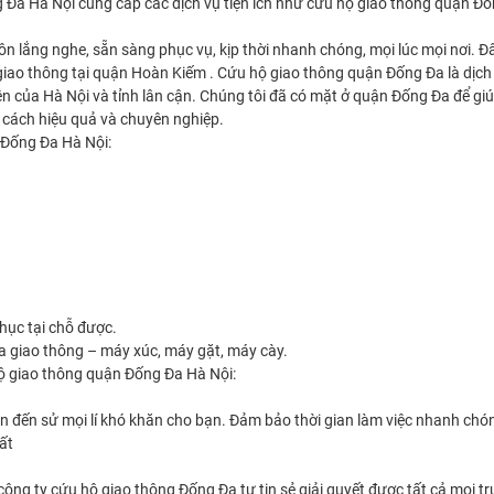
g Đa Hà Nội cung cấp các dịch vụ tiện ích như cứu hộ giao thông quận Đố
n lắng nghe, sẵn sàng phục vụ, kịp thời nhanh chóng, mọi lúc mọi nơi. Đ
giao thông tại quận Hoàn Kiếm . Cứu hộ giao thông quận Đống Đa là dịch
 của Hà Nội và tỉnh lân cận. Chúng tôi đã có mặt ở quận Đống Đa để gi
 cách hiệu quả và chuyên nghiệp.
 Đống Đa Hà Nội:
hục tại chỗ được.
 giao thông – máy xúc, máy gặt, máy cày.
hộ giao thông quận Đống Đa Hà Nội:
n đến sử mọi lí khó khăn cho bạn. Đảm bảo thời gian làm việc nhanh chó
ất
ông ty cứu hộ giao thông Đống Đa tự tin sẻ giải quyết được tất cả mọi t