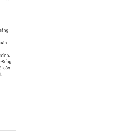
"nâng
quận
 mình.
ô Đống
ội còn
.