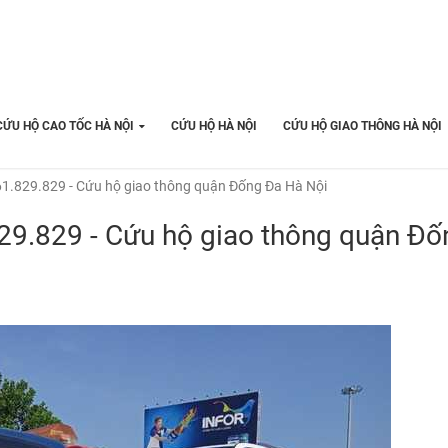
CỨU HỘ CAO TỐC HÀ NỘI
CỨU HỘ HÀ NỘI
CỨU HỘ GIAO THÔNG HÀ NỘI
1.829.829 - Cứu hộ giao thông quận Đống Đa Hà Nội
29.829 - Cứu hộ giao thông quận Đố