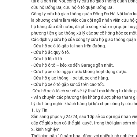
tại địa bàn Hà Nội, công ty cứu hộ giao thông quận Đốn
cứu hộ Đống Đa, cứu hộ ô tô quận Đống Đa.
Công ty cứu hộ giao thông quận Đống Đa Hà Nội luôn luô
là phương châm làm việc của đội ngũ nhân viên cứu hộ 
hộ hàng đầu đất nước, đã phủ sóng khắp mọi quận huyện
phương tiện giao thông xử lý các sự cố hỏng hóc xe một
Các dịch vụ cứu hộ của công ty cứu hộ giao thông quận
- Cứu hộ xe ô tô gặp tai nạn trên đường.
- Cứu hộ ắc quy ô tô.
- Cứu hộ lốp ô tô
- Cứu hộ ô tô – kéo xe đến Garage gần nhất.
- Cứu hộ xe ô tô ngập nước không hoạt động được.
- Cứu hộ giao thông – xe tải, xe chở hàng.
- Cứu hộ xe ô tô gặp sư cố trên cao tốc.
-Cứu hộ xe ô tô có sự cố về kỹ thuật mà không tự khắc p
- Vận chuyển các phương tiện không được phép tham gia
Lý do hàng nghìn khách hàng lại lựa chọn công ty cứu 
1. Uy Tín:
Sẳn sàng phục vụ 24/24, sau 10p sẻ có đội ngủ nhân viê
cấp để giúp bạn có thể giải quyết trong thời gian sớm nh
2. kinh Nghiệm:
Thời gian gần 10 năm hoạt động với nhiều kinh nghiệm, c