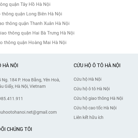
thông quận Tây Hồ Hà Nội
o thông quận Long Biên Hà Nội
iao thông quận Thanh Xuân Hà Nội
giao thông quận Hai Bà Trưng Hà Nội
ao thông quận Hoàng Mai Hà Nội
 HÀ NỘI
CỨU HỘ Ô TÔ HÀ NỘI
Cứu hộ Hà Nội
 Ng. 184 P. Hoa Bằng, Yên Hoà,
u Giấy, Hà Nội, Vietnam
Cứu hộ ô tô Hà Nội
Cứu hộ giao thông Hà Nội
985.411.911
Cứu hộ cao tốc Hà Nội
uuhootohanoi.net@gmail.com
Liên kết hữu ích
ÕI CHÚNG TÔI