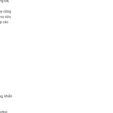
ng Đa,
ây cũng
 vụ cứu
úp các
ng, khẩn
rường