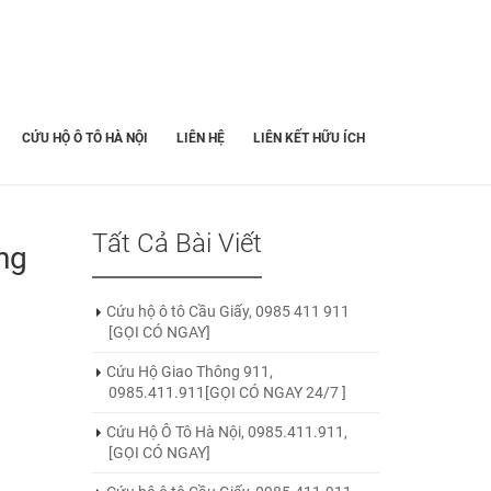
CỨU HỘ Ô TÔ HÀ NỘI
LIÊN HỆ
LIÊN KẾT HỮU ÍCH
Tất Cả Bài Viết
ng
Cứu hộ ô tô Cầu Giấy, 0985 411 911
[GỌI CÓ NGAY]
Cứu Hộ Giao Thông 911,
0985.411.911[GỌI CÓ NGAY 24/7 ]
Cứu Hộ Ô Tô Hà Nội, 0985.411.911,
[GỌI CÓ NGAY]