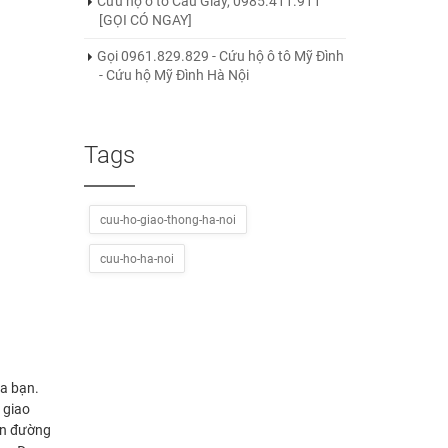
Cứu hộ ô tô Cầu Giấy, 0985.411.911
[GỌI CÓ NGAY]
Gọi 0961.829.829 - Cứu hộ ô tô Mỹ Đình
- Cứu hộ Mỹ Đình Hà Nội
Tags
cuu-ho-giao-thong-ha-noi
cuu-ho-ha-noi
ủa bạn.
 giao
rên đường